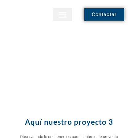
Skip
to
Contactar
content
PROYECTO 3
Aquí nuestro proyecto 3
Observa todo lo que tenemos para ti sobre este proyecto