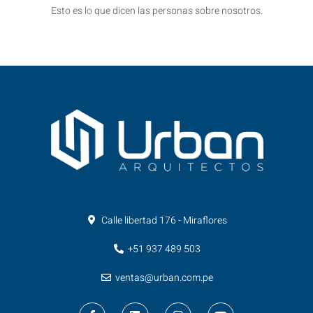
Esto es lo que dicen las personas sobre nosotros.
Calle libertad 176 - Miraflores
+51 937 489 503
ventas@urban.com.pe
F
L
I
Y