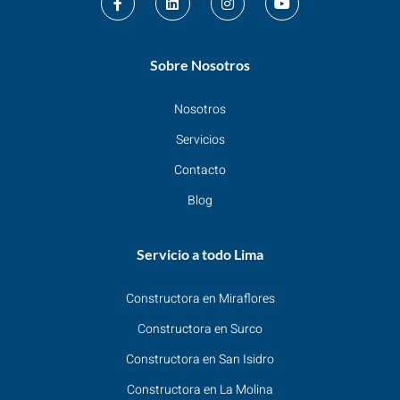
a
i
n
o
c
n
s
u
e
k
t
t
b
e
a
u
o
d
g
b
Sobre Nosotros
o
i
r
e
k
n
a
-
m
Nosotros
f
Servicios
Contacto
Blog
Servicio a todo Lima
Constructora en Miraflores
Constructora en Surco
Constructora en San Isidro
Constructora en La Molina